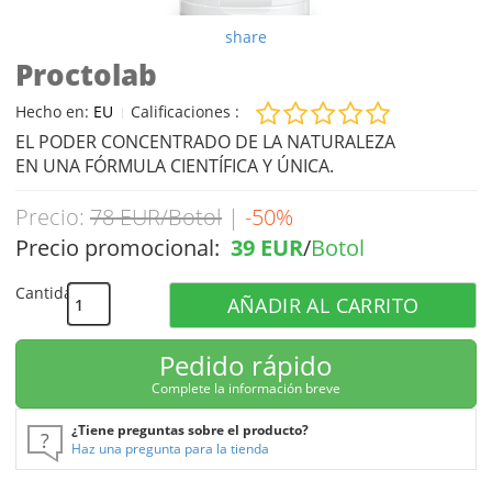
share
Proctolab
Hecho en:
EU
Calificaciones :
EL PODER CONCENTRADO DE LA NATURALEZA
EN UNA FÓRMULA CIENTÍFICA Y ÚNICA.
Precio:
78 EUR/Botol
|
-50%
Precio promocional:
39 EUR
/
Botol
Cantidad
AÑADIR AL CARRITO
Pedido rápido
Complete la información breve
¿Tiene preguntas sobre el producto?
?
Haz una pregunta para la tienda