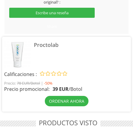
original? :
Escribe una reseña
Share
Proctolab
Calificaciones :
Precio:
78 EUR/Botol
|
-50%
Precio promocional:
39 EUR
/
Botol
ORDENAR AHORA
PRODUCTOS VISTO