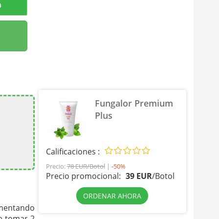
O
Fungalor Premium
Plus
Calificaciones :
Precio:
78 EUR/Botol
|
-50%
Precio promocional:
39 EUR
/
Botol
ORDENAR AHORA
imentando
e tomar 2