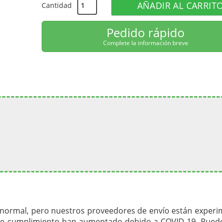
AÑADIR AL CARRIT
Cantidad
Pedido rápido
Complete la información breve
normal, pero nuestros proveedores de envío están exper
 de cumplimiento han aumentado debido a COVID-19. Pued