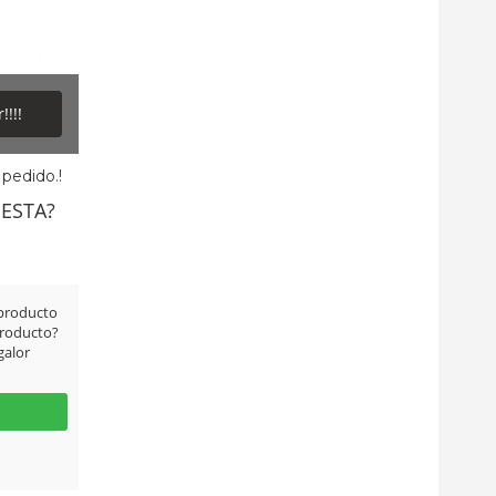
!!!
 pedido.!
ESTA?
producto
producto?
galor