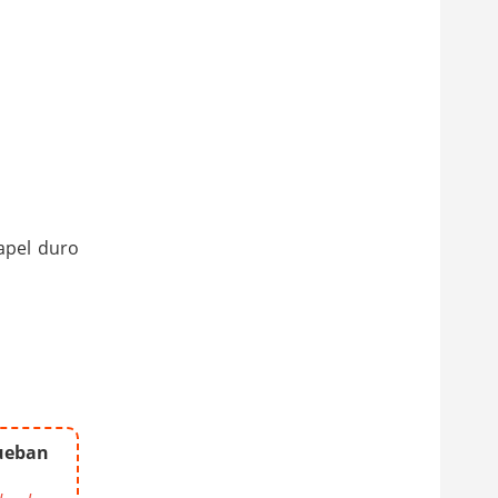
papel duro
ueban