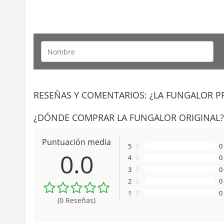
RESEÑAS Y COMENTARIOS:
¿LA FUNGALOR P
¿DÓNDE COMPRAR LA FUNGALOR ORIGINAL?
Puntuación media
5
0
0.0
4
0
3
0
2
0
1
0
(0 Reseñas)