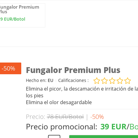
Fungalor Premium
Plus
39 EUR/Botol
-50%
Fungalor Premium Plus
Hecho en:
EU
Calificaciones :
Elimina el picor, la descamación e irritación de la
los pies
Elimina el olor desagardable
Precio:
78 EUR/Botol
|
-50%
Precio promocional:
39 EUR
/
Bo