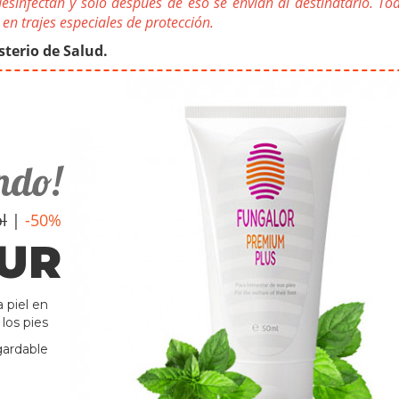
esinfectan y solo después de eso se envían al destinatario. To
en trajes especiales de protección.
sterio de Salud.
ndo!
l
|
-50%
EUR
a piel en
los pies
gardable